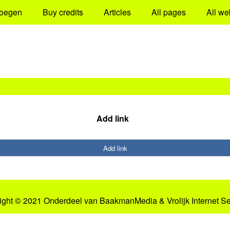
oegen
Buy credits
Articles
All pages
All we
Add link
Add link
ight © 2021 Onderdeel van
BaakmanMedia
&
Vrolijk Internet S