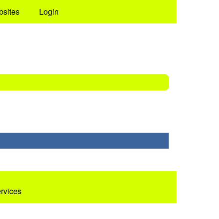
bsites
Login
ervices